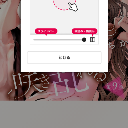
:692.15.692.15:t-
vnqp.lunrzsdszk.vn.oi