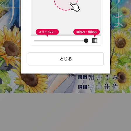
:692.15.691.29:t-
vnqp.lunrzsdszk.vn.oi