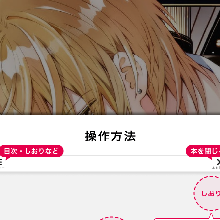
:692.15.691.0:t-vnqp.lunrzsdszk.vn.oi