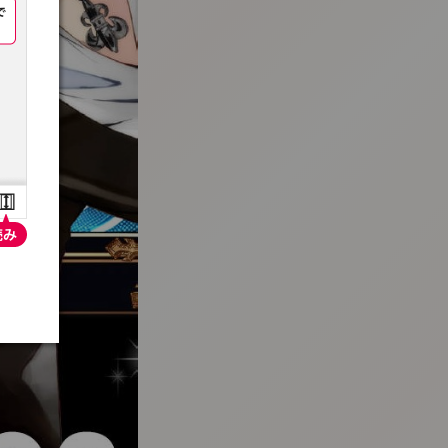
:692.15.691.0:t-vnqp.lunrzsdszk.vn.oi