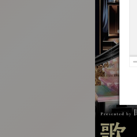
:692.15.691.0:t-vnqp.lunrzsdszk.vn.oi