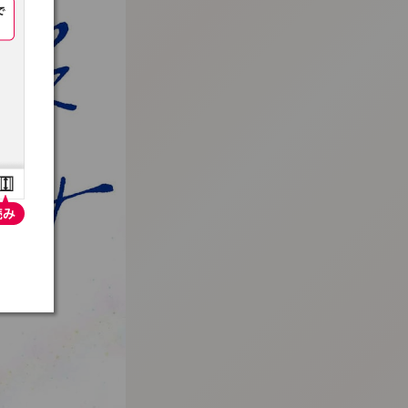
:692.15.692.29:t-vnqp.lunrzsdszk.vn.oi