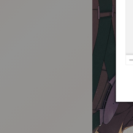
:692.15.692.29:t-vnqp.lunrzsdszk.vn.oi