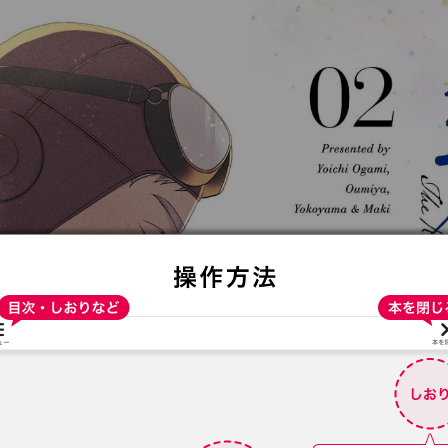
:692.15.692.29:t-vnqp.lunrzsdszk.vn.oi