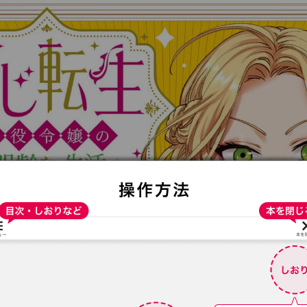
:692.15.691.915:t-vnqp.lunrzsdszk.vn.oi