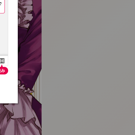
:692.15.691.915:t-vnqp.lunrzsdszk.vn.oi