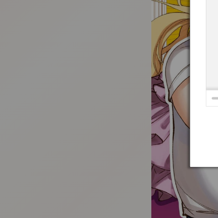
:692.15.691.915:t-vnqp.lunrzsdszk.vn.oi