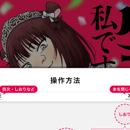
:692.15.691.915:t-vnqp.lunrzsdszk.vn.oi