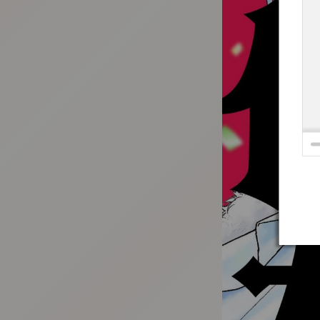
:692.15.691.915:t-vnqp.lunrzsdszk.vn.oi