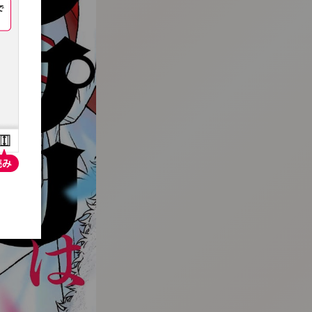
:692.15.691.915:t-vnqp.lunrzsdszk.vn.oi