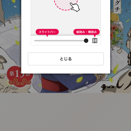
:692.15.692.7:t-
vnqp.lunrzsdszk.vn.oi