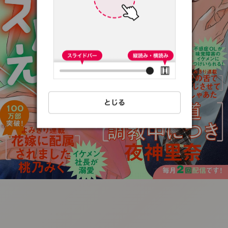
:692.15.691.24:t-
vnqp.lunrzsdszk.vn.oi