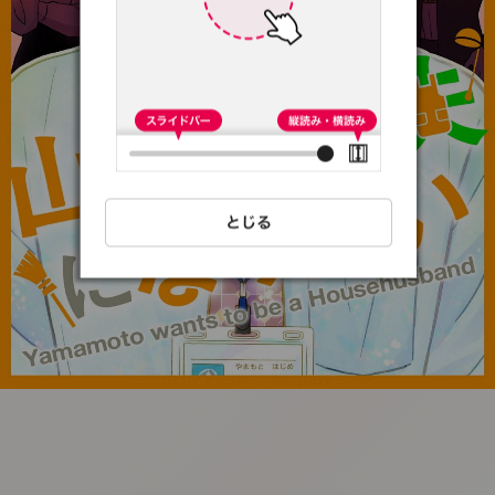
:692.15.692.54:t-
vnqp.lunrzsdszk.vn.oi