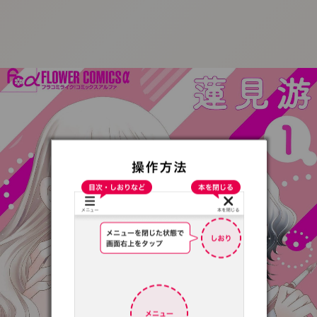
:692.15.692.991:t-
vnqp.lunrzsdszk.vn.oi
:692.15.692.991:t-vnqp.lunrzsdszk.vn.oi
v
i
:
6
9
2
.
1
5
.
6
9
2
.
9
9
1
:
t
-
n
q
p
.
l
u
n
r
z
s
d
s
z
k
.
v
n
.
o