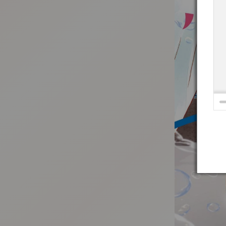
:692.15.692.975:t-vnqp.lunrzsdszk.vn.oi