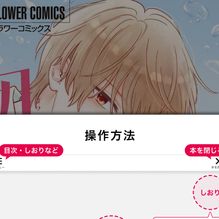
:692.15.692.975:t-vnqp.lunrzsdszk.vn.oi