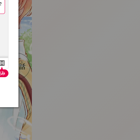
:692.15.692.975:t-vnqp.lunrzsdszk.vn.oi