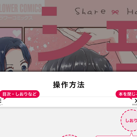
:692.15.692.43:t-vnqp.lunrzsdszk.vn.oi