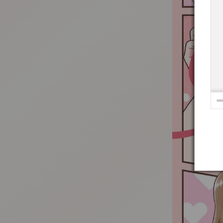
:692.15.692.43:t-vnqp.lunrzsdszk.vn.oi