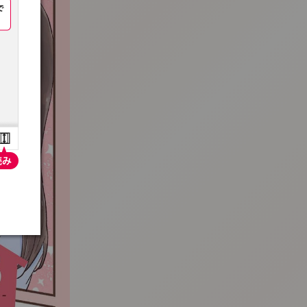
:692.15.692.43:t-vnqp.lunrzsdszk.vn.oi