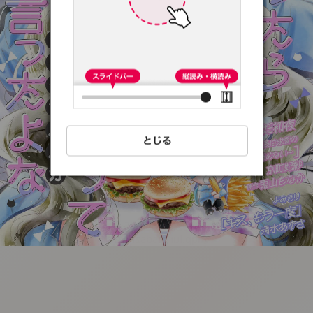
:692.15.692.15:t-
vnqp.lunrzsdszk.vn.oi