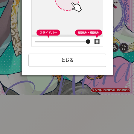
:692.15.692.34:t-
vnqp.lunrzsdszk.vn.oi