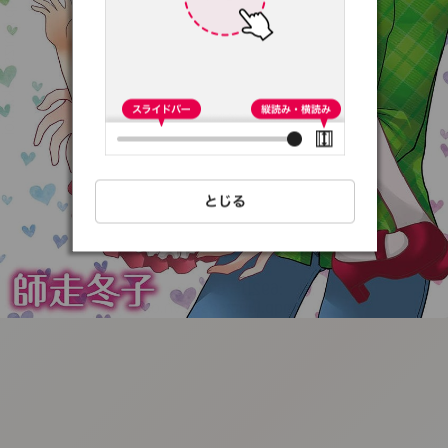
:692.15.692.29:t-
vnqp.lunrzsdszk.vn.oi