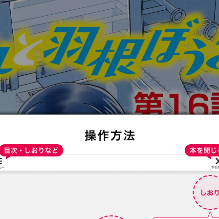
:692.15.692.16:t-vnqp.lunrzsdszk.vn.oi