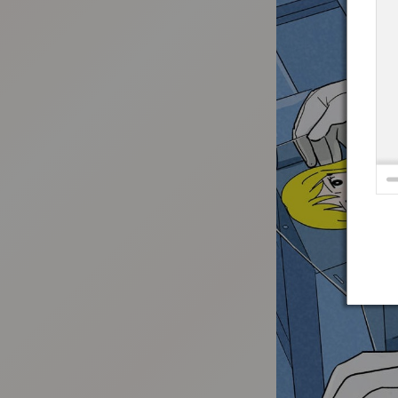
:692.15.692.16:t-vnqp.lunrzsdszk.vn.oi