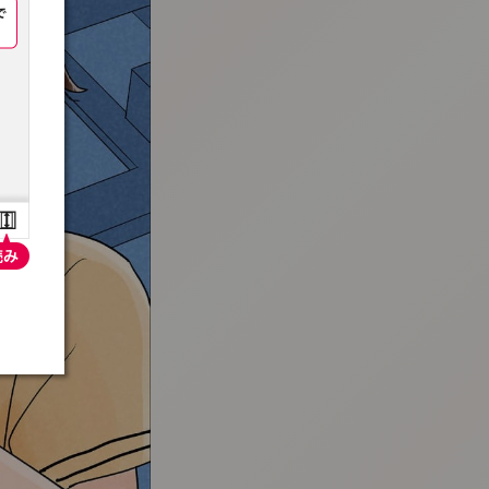
:692.15.692.16:t-vnqp.lunrzsdszk.vn.oi