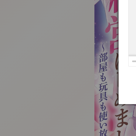
:692.15.691.69:t-vnqp.lunrzsdszk.vn.oi