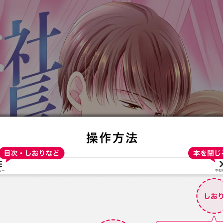
:692.15.691.69:t-vnqp.lunrzsdszk.vn.oi