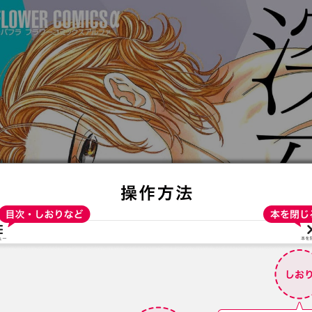
:692.15.692.24:t-vnqp.lunrzsdszk.vn.oi