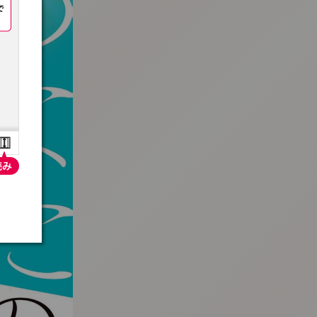
:692.15.692.24:t-vnqp.lunrzsdszk.vn.oi