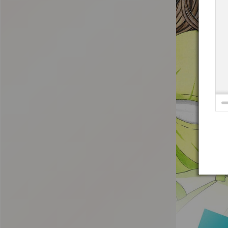
:692.15.692.24:t-vnqp.lunrzsdszk.vn.oi