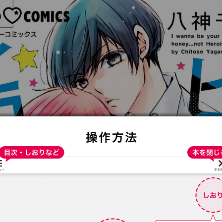
:692.15.692.945:t-vnqp.lunrzsdszk.vn.oi