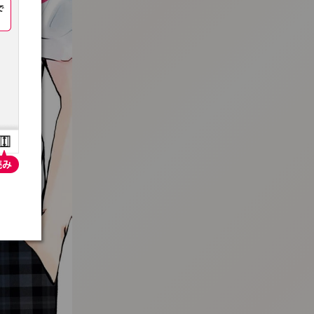
:692.15.692.945:t-vnqp.lunrzsdszk.vn.oi