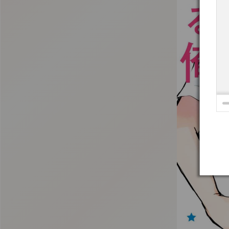
:692.15.692.945:t-vnqp.lunrzsdszk.vn.oi