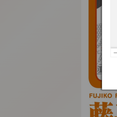
:692.15.691.991:t-vnqp.lunrzsdszk.vn.oi