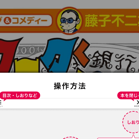
:692.15.691.991:t-vnqp.lunrzsdszk.vn.oi