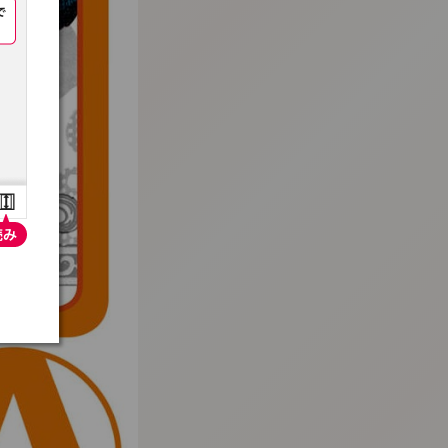
:692.15.691.991:t-vnqp.lunrzsdszk.vn.oi