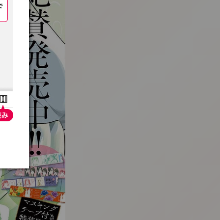
:692.15.692.936:t-vnqp.lunrzsdszk.vn.oi