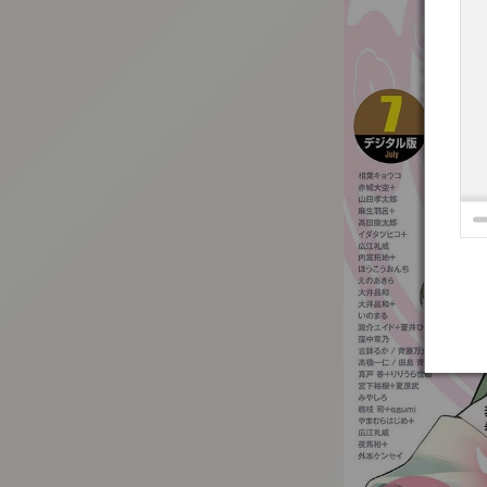
:692.15.692.936:t-vnqp.lunrzsdszk.vn.oi