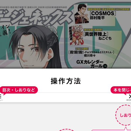
:692.15.692.936:t-vnqp.lunrzsdszk.vn.oi