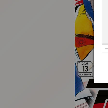
:692.15.692.26:t-vnqp.lunrzsdszk.vn.oi