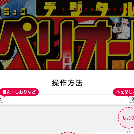
:692.15.692.26:t-vnqp.lunrzsdszk.vn.oi