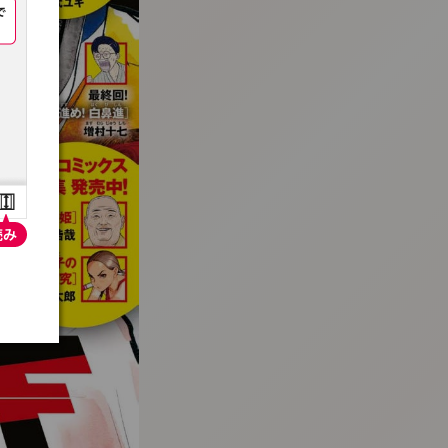
:692.15.692.26:t-vnqp.lunrzsdszk.vn.oi