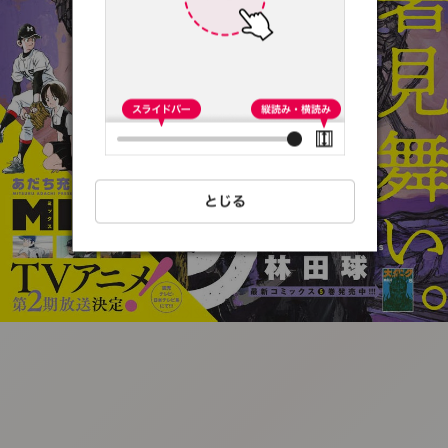
:692.15.691.24:t-
vnqp.lunrzsdszk.vn.oi