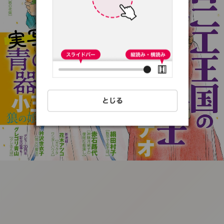
:692.15.692.69:t-
vnqp.lunrzsdszk.vn.oi