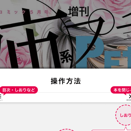
:692.15.692.957:t-vnqp.lunrzsdszk.vn.oi