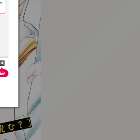
:692.15.692.957:t-vnqp.lunrzsdszk.vn.oi