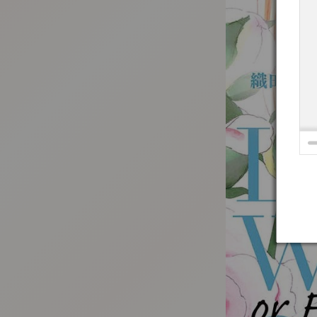
:692.15.692.957:t-vnqp.lunrzsdszk.vn.oi