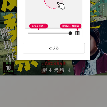
:692.15.691.63:t-
vnqp.lunrzsdszk.vn.oi