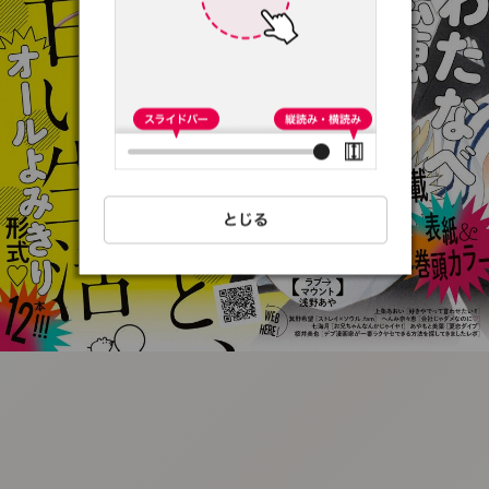
:692.15.692.08:t-
vnqp.lunrzsdszk.vn.oi