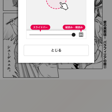
:692.15.691.9:t-
vnqp.lunrzsdszk.vn.oi