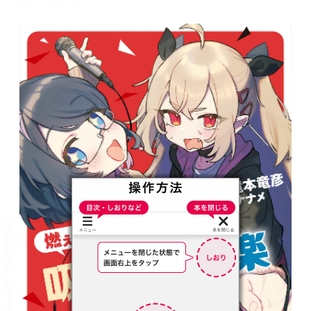
燃え尽き吸血鬼の音楽
滝本竜彦、ナナメ
メニュー
目次・しおり
操作方法
リーダー設定
本棚