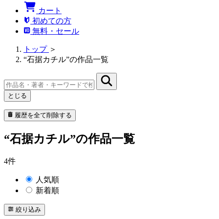
カート
初めての方
無料・セール
トップ
＞
“石据カチル”の作品一覧
とじる
履歴を全て削除する
“石据カチル”の作品一覧
4件
人気順
新着順
絞り込み