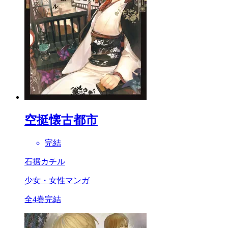
空挺懐古都市
完結
石据カチル
少女・女性マンガ
全4巻完結