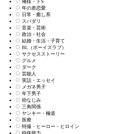
俺様・ドS
年の差恋愛
日常・癒し系
スパダリ
音楽・芸術
政治・社会
結婚・生活・子育て
BL（ボーイズラブ）
サクセスストーリー
グルメ
ダーク
芸能人
実話・エッセイ
メガネ男子
年下男子
幼なじみ
三角関係
ヤンキー・極道
医療
特撮・ヒーロー・ヒロイン
特殊能力