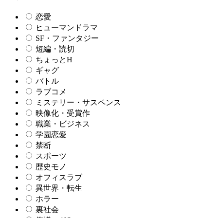
恋愛
ヒューマンドラマ
SF・ファンタジー
短編・読切
ちょっとH
ギャグ
バトル
ラブコメ
ミステリー・サスペンス
映像化・受賞作
職業・ビジネス
学園恋愛
禁断
スポーツ
歴史モノ
オフィスラブ
異世界・転生
ホラー
裏社会