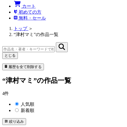
カート
初めての方
無料・セール
トップ
＞
“津村マミ”の作品一覧
とじる
履歴を全て削除する
“津村マミ”の作品一覧
4件
人気順
新着順
絞り込み