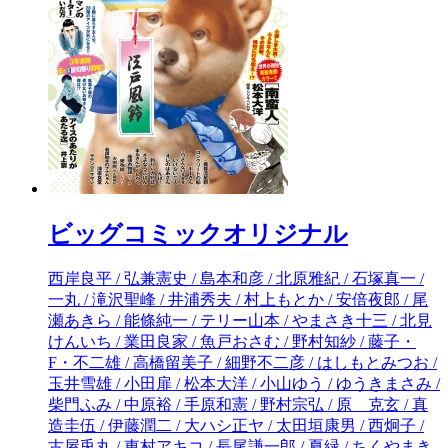
ビッグコミックオリジナル
西岸良平 / 弘兼憲史 / 島本和彦 / 北原雅紀 / 石塚真一 / 一丸 / 滝沢聖峰 / 井浦秀夫 / 村上もとか / 安倍夜郎 / 尾瀬あきら / 能條純一 / テリー山本 / やまさき十三 / 北見けんいち / 業田良家 / 魚戸おさむ / 野村知紗 / 藤子・F・不二雄 / 高橋留美子 / 細野不二彦 / はしもとみつお / 玉井雪雄 / 小田扉 / 松本大洋 / 小山ゆう / ゆうきまさみ / 柴門ふみ / 中原裕 / 手原和憲 / 野村宗弘 / 原 克玄 / 真造圭伍 / 伊藤潤二 / 大ハシ正ヤ / 太田垣康男 / 西炯子 / 古屋兎丸 / 東村アキコ / 長尾謙一郎 / 夏緑 / ちくやまきよし / うめざわしゅん / 坂田信弘 / 永福一成 / 中川いさみ / こざき亜衣 / かざま鋭二 / 吉田戦車 / ちばてつや / 漆原ミチ / 山本おさむ / 谷口ジロー / 石原まこちん / とがしやすたか / あまやゆうき / 中村真理子 / 室井大資 / 永松潔 / 高橋遠州 / やまあき道屯 / 望月ミネタロウ / カレー沢薫 / 山川直人 / 津村マミ / ビッグコミックオリジナル編集部 / 有間しのぶ / 稲井雄人 / 村上たかし / 楠みちはる / 宮崎克 / 増田俊也 / 市田実 / 太宰治 / 福本伸行 / 森栗丸 / 小林有吾 / キリエ / 星野泰視 / 奥山直 / アガサ・クリスティー / 西尾雄太 / 若狭星 / 香川まさひと / 有永イネ /