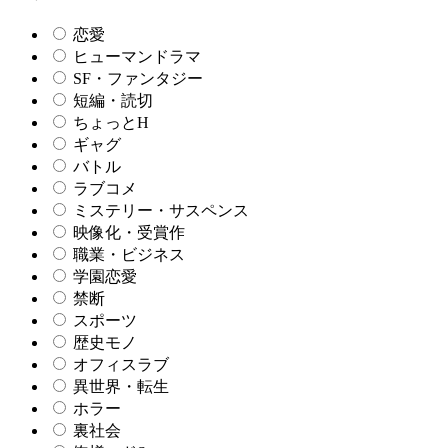
恋愛
ヒューマンドラマ
SF・ファンタジー
短編・読切
ちょっとH
ギャグ
バトル
ラブコメ
ミステリー・サスペンス
映像化・受賞作
職業・ビジネス
学園恋愛
禁断
スポーツ
歴史モノ
オフィスラブ
異世界・転生
ホラー
裏社会