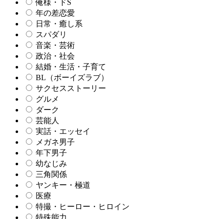
俺様・ドS
年の差恋愛
日常・癒し系
スパダリ
音楽・芸術
政治・社会
結婚・生活・子育て
BL（ボーイズラブ）
サクセスストーリー
グルメ
ダーク
芸能人
実話・エッセイ
メガネ男子
年下男子
幼なじみ
三角関係
ヤンキー・極道
医療
特撮・ヒーロー・ヒロイン
特殊能力