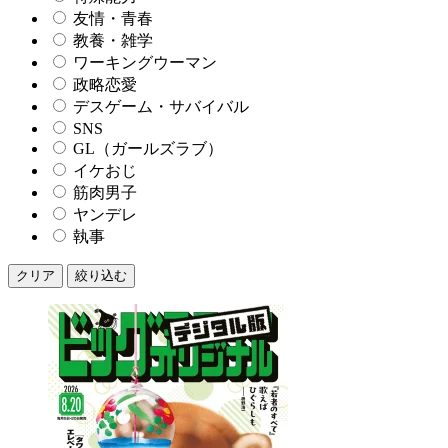
友情・青春
教養・雑学
ワーキングウーマン
政略恋愛
デスゲーム・サバイバル
SNS
GL（ガールズラブ）
イケおじ
筋肉男子
ヤンデレ
執事
クリア
絞り込む