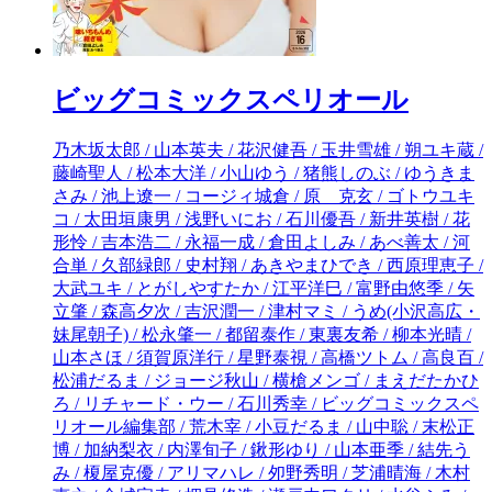
ビッグコミックスペリオール
乃木坂太郎 / 山本英夫 / 花沢健吾 / 玉井雪雄 / 朔ユキ蔵 / 藤崎聖人 / 松本大洋 / 小山ゆう / 猪熊しのぶ / ゆうきまさみ / 池上遼一 / コージィ城倉 / 原 克玄 / ゴトウユキコ / 太田垣康男 / 浅野いにお / 石川優吾 / 新井英樹 / 花形怜 / 吉本浩二 / 永福一成 / 倉田よしみ / あべ善太 / 河合単 / 久部緑郎 / 史村翔 / あきやまひでき / 西原理恵子 / 大武ユキ / とがしやすたか / 江平洋巳 / 富野由悠季 / 矢立肇 / 森高夕次 / 吉沢潤一 / 津村マミ / うめ(小沢高広・妹尾朝子) / 松永肇一 / 都留泰作 / 東裏友希 / 柳本光晴 / 山本さほ / 須賀原洋行 / 星野泰視 / 高橋ツトム / 高良百 / 松浦だるま / ジョージ秋山 / 横槍メンゴ / まえだたかひろ / リチャード・ウー / 石川秀幸 / ビッグコミックスペリオール編集部 / 荒木宰 / 小豆だるま / 山中聡 / 末松正博 / 加納梨衣 / 内澤旬子 / 鍬形ゆり / 山本亜季 / 結先うみ / 榎屋克優 / アリマハレ / 夘野秀明 / 芝浦晴海 / 木村恵之 / 金城宗幸 / 押見修造 / 瀬戸内ワタリ / 水谷ふみ / 望月帝 / 高橋すぎな / 平木雅和 / 色白好 / 九鬼すみ / つじ / 鷹巣☆ヒロキ / 山本貴大 / 根本拓実 / 山田一迅 / 渡邊夢己 / 小田切司 / 城山好孝 / 鳥島灰人 / 友安国太郎