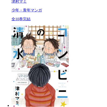
津村マミ
少年・青年マンガ
全10巻完結