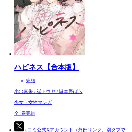
ハピネス【合本版】
完結
小出真朱 / 崔トウヤ / 嶽本野ばら
少女・女性マンガ
全1巻完結
eコミ公式Xアカウント
（外部リンク、別タブで