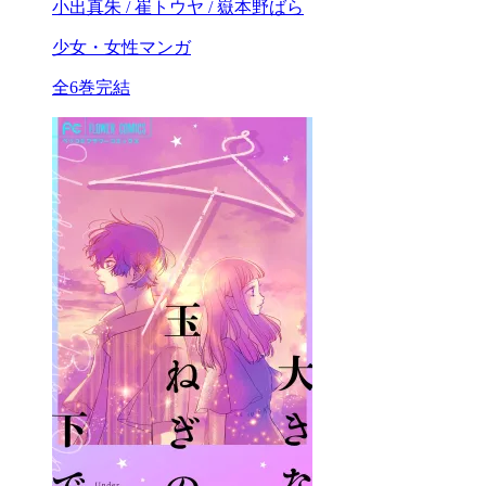
小出真朱 / 崔トウヤ / 嶽本野ばら
少女・女性マンガ
全6巻完結