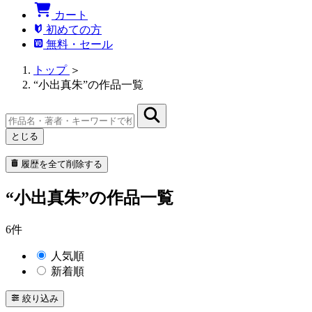
カート
初めての方
無料・セール
トップ
＞
“小出真朱”の作品一覧
とじる
履歴を全て削除する
“小出真朱”の作品一覧
6件
人気順
新着順
絞り込み