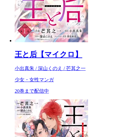
王と后【マイクロ】
小出真朱 / 深山くのえ / 芒其之一
少女・女性マンガ
20巻まで配信中