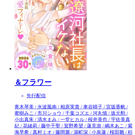
＆フラワー
先行配信
青木琴美 / 水波風南 / 相原実貴 / 車谷晴子 / 宮坂香帆 / 蜜樹みこ / 市川ショウ / 千葉コズエ / 河丸慎 / 坂元勲 / 小出真朱 / 清水まみ / 一堂ヒカル / 桜井美也 / 宇佐美真紀 / 花緒莉 / 藤中千聖 / 箕野希望 / 蓮見游 / 嶋木あこ / 紫海早希 / 真村ミオ / 藤間麗 / 湯町深 / 小泉蓮 / 桜田雛 / 杉しっぽ / 文倉咲 / 夜神里奈 / 徳永さつき / 最富キョウスケ / 水谷愛 / 華夜 / 朱神宝 / 登田好美 / 三つ葉優雨 / 美咲りょう / 小田切渚 / 左右田もも / 菊地かまろ / 朝黄ひかる / 真己京子 / 京町妃紗 / 華谷艶 / 高瀬由香 / 杉山美和子 / 桃田紗世 / 月見パピコ / 紫よりい / 七尾美緒 / あやもと美葉 / 柚木そよな / 倉田三ノ路 / 福永まこ / 高宮智 / 犬上すくね / 花本麻実 / 高殿円 / 深山くのえ / 川上ちひろ / 桃井すみれ / 浅野あや / 加賀やっこ / へんみ奈々恵 / ももたまこ / 藤緒あい / 朝田とも / 八谷くみ / 冬織透真 / 藤生ナミ / 島袋ユミ / 田村ことゆ / ちより / 関なつみ / 新めぐみ / 能登山けいこ / 和央明 / 環方このみ / 瀬田七生 / 中村ユキチ / フクシマハルカ / とりの綾華 / かのと咲来 / 長谷川さわ / 春瀬花香 / たむら紗知