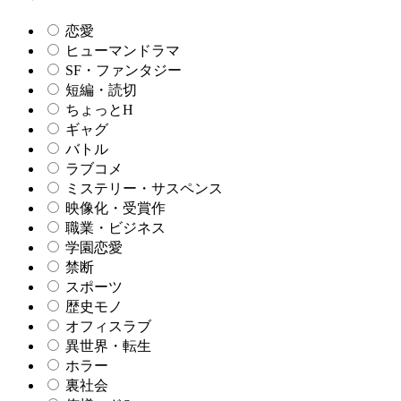
恋愛
ヒューマンドラマ
SF・ファンタジー
短編・読切
ちょっとH
ギャグ
バトル
ラブコメ
ミステリー・サスペンス
映像化・受賞作
職業・ビジネス
学園恋愛
禁断
スポーツ
歴史モノ
オフィスラブ
異世界・転生
ホラー
裏社会