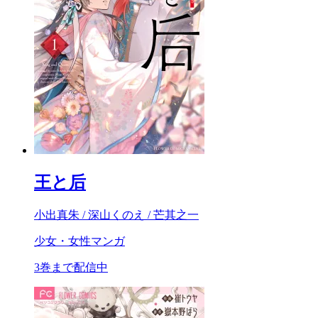
王と后
小出真朱 / 深山くのえ / 芒其之一
少女・女性マンガ
3巻まで配信中