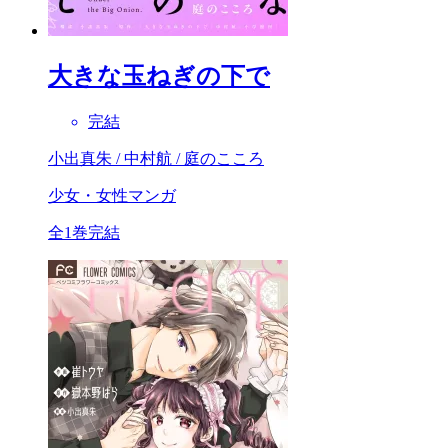
大きな玉ねぎの下で
完結
小出真朱 / 中村航 / 庭のこころ
少女・女性マンガ
全1巻完結