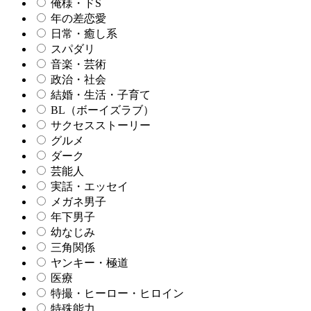
俺様・ドS
年の差恋愛
日常・癒し系
スパダリ
音楽・芸術
政治・社会
結婚・生活・子育て
BL（ボーイズラブ）
サクセスストーリー
グルメ
ダーク
芸能人
実話・エッセイ
メガネ男子
年下男子
幼なじみ
三角関係
ヤンキー・極道
医療
特撮・ヒーロー・ヒロイン
特殊能力