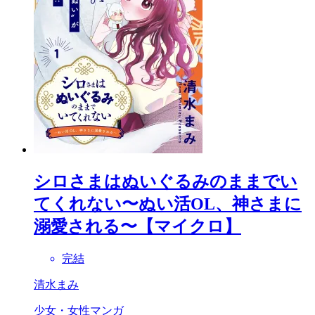
シロさまはぬいぐるみのままでい
てくれない〜ぬい活OL、神さまに
溺愛される〜【マイクロ】
完結
清水まみ
少女・女性マンガ