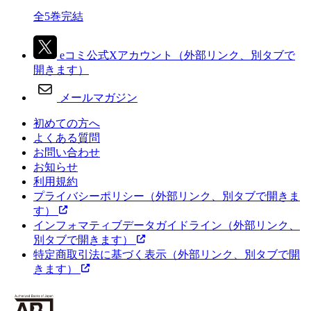
全5巻完結
eコミ公式Xアカウント
（外部リンク、別タブで
開きます）
メールマガジン
初めての方へ
よくある質問
お問い合わせ
お知らせ
利用規約
プライバシーポリシー
（外部リンク、別タブで開きま
す）
インフォマティブデータガイドライン
（外部リンク、
別タブで開きます）
特定商取引法に基づく表示
（外部リンク、別タブで開
きます）