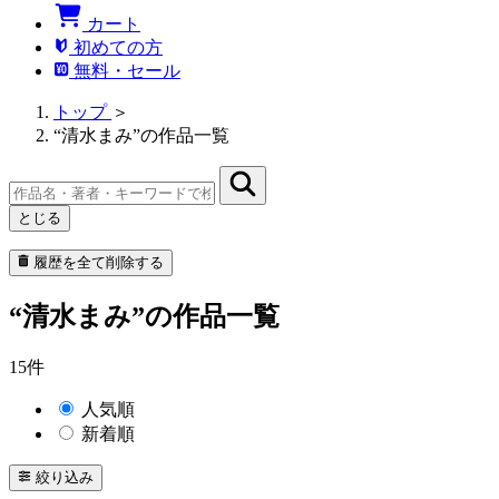
カート
初めての方
無料・セール
トップ
＞
“清水まみ”の作品一覧
とじる
履歴を全て削除する
“清水まみ”の作品一覧
15件
人気順
新着順
絞り込み