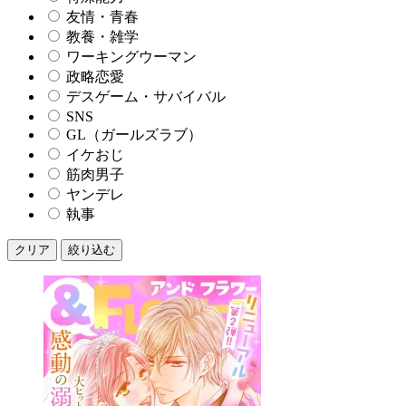
友情・青春
教養・雑学
ワーキングウーマン
政略恋愛
デスゲーム・サバイバル
SNS
GL（ガールズラブ）
イケおじ
筋肉男子
ヤンデレ
執事
クリア
絞り込む