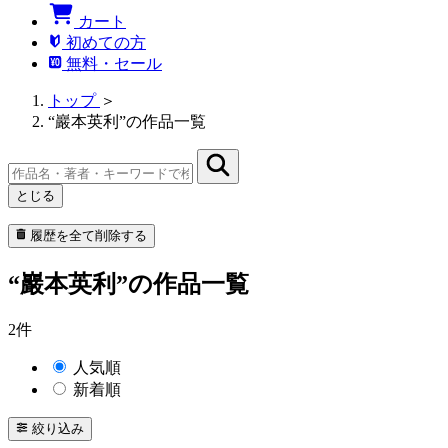
カート
初めての方
無料・セール
トップ
＞
“巖本英利”の作品一覧
とじる
履歴を全て削除する
“巖本英利”の作品一覧
2件
人気順
新着順
絞り込み