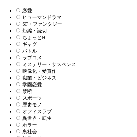
恋愛
ヒューマンドラマ
SF・ファンタジー
短編・読切
ちょっとH
ギャグ
バトル
ラブコメ
ミステリー・サスペンス
映像化・受賞作
職業・ビジネス
学園恋愛
禁断
スポーツ
歴史モノ
オフィスラブ
異世界・転生
ホラー
裏社会