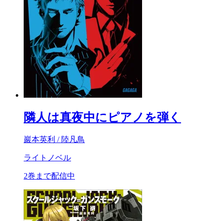
隣人は真夜中にピアノを弾く
巖本英利 / 陸凡鳥
ライトノベル
2巻まで配信中