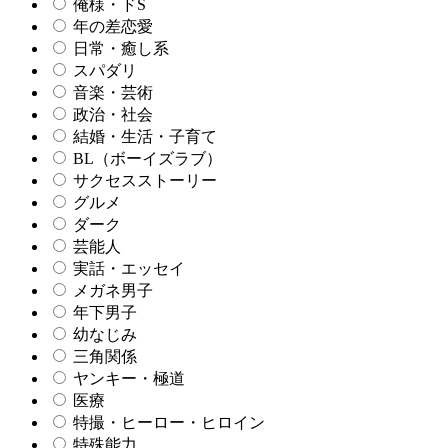
俺様・ドS
年の差恋愛
日常・癒し系
スパダリ
音楽・芸術
政治・社会
結婚・生活・子育て
BL（ボーイズラブ）
サクセスストーリー
グルメ
ダーク
芸能人
実話・エッセイ
メガネ男子
年下男子
幼なじみ
三角関係
ヤンキー・極道
医療
特撮・ヒーロー・ヒロイン
特殊能力