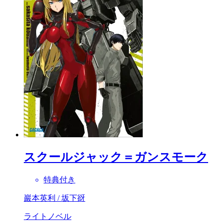
スクールジャック＝ガンスモーク
特典付き
巖本英利 / 坂下谺
ライトノベル