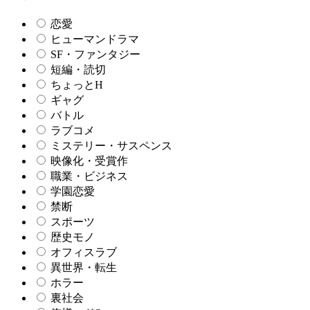
恋愛
ヒューマンドラマ
SF・ファンタジー
短編・読切
ちょっとH
ギャグ
バトル
ラブコメ
ミステリー・サスペンス
映像化・受賞作
職業・ビジネス
学園恋愛
禁断
スポーツ
歴史モノ
オフィスラブ
異世界・転生
ホラー
裏社会