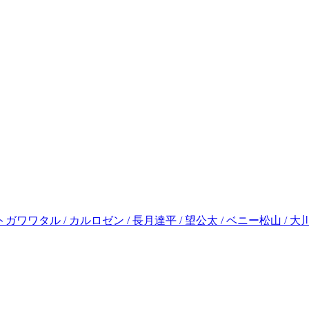
 ミトガワワタル / カルロゼン / 長月達平 / 望公太 / ベニー松山 / 