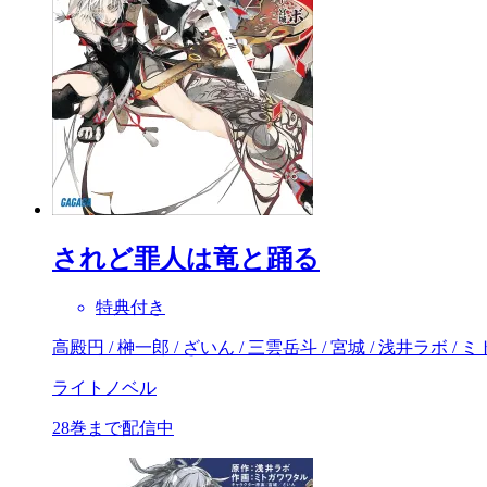
されど罪人は竜と踊る
特典付き
高殿円 / 榊一郎 / ざいん / 三雲岳斗 / 宮城 / 浅井ラボ /
ライトノベル
28巻まで配信中