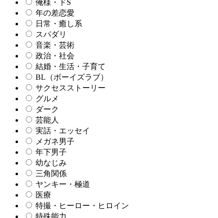
俺様・ドS
年の差恋愛
日常・癒し系
スパダリ
音楽・芸術
政治・社会
結婚・生活・子育て
BL（ボーイズラブ）
サクセスストーリー
グルメ
ダーク
芸能人
実話・エッセイ
メガネ男子
年下男子
幼なじみ
三角関係
ヤンキー・極道
医療
特撮・ヒーロー・ヒロイン
特殊能力