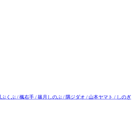
大川ぶくぶ / 楓右手 / 篠月しのぶ / 隅ジダオ / 山本ヤマト / しのぎ