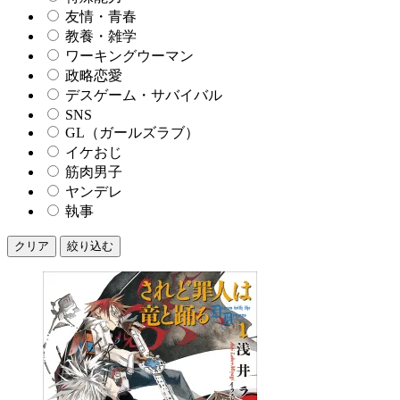
友情・青春
教養・雑学
ワーキングウーマン
政略恋愛
デスゲーム・サバイバル
SNS
GL（ガールズラブ）
イケおじ
筋肉男子
ヤンデレ
執事
クリア
絞り込む