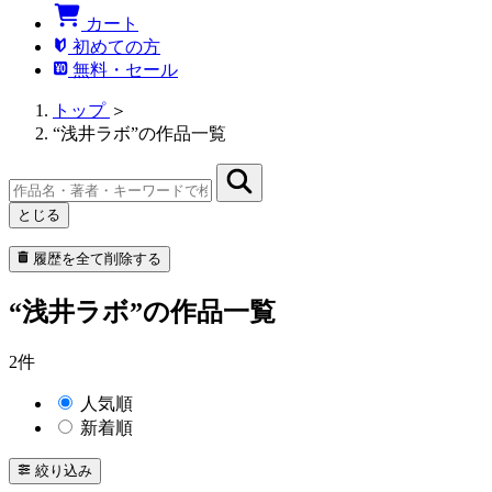
カート
初めての方
無料・セール
トップ
＞
“浅井ラボ”の作品一覧
とじる
履歴を全て削除する
“浅井ラボ”の作品一覧
2件
人気順
新着順
絞り込み