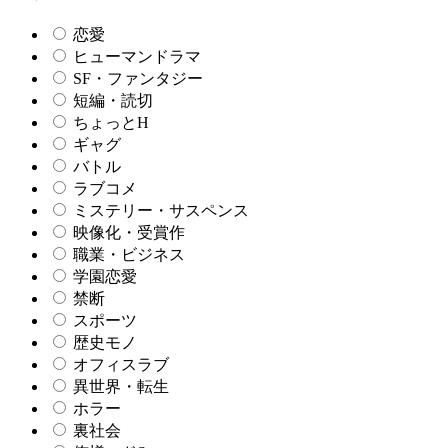
恋愛
ヒューマンドラマ
SF・ファンタジー
短編・読切
ちょっとH
ギャグ
バトル
ラブコメ
ミステリー・サスペンス
映像化・受賞作
職業・ビジネス
学園恋愛
禁断
スポーツ
歴史モノ
オフィスラブ
異世界・転生
ホラー
裏社会