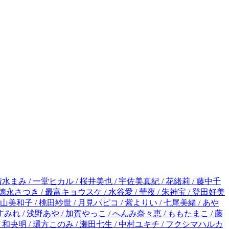
深山くのえ / 川上ちひろ / 桃井すみれ / 浅野あや / 加賀やっこ / へんみ奈々恵 / ももたまこ / 藤緒あい / 朝田とも / 八谷くみ / 冬織透真 / 藤生ナミ / 島袋ユミ / 田村ことゆ / ちより / 関なつみ / 新めぐみ / 能登山けいこ / 和央明 / 環方このみ / 瀬田七生 / 中村ユキチ / フクシマハルカ / とりの綾華 / かのと咲来 / 長谷川さわ / 春瀬花香 / たむら紗知