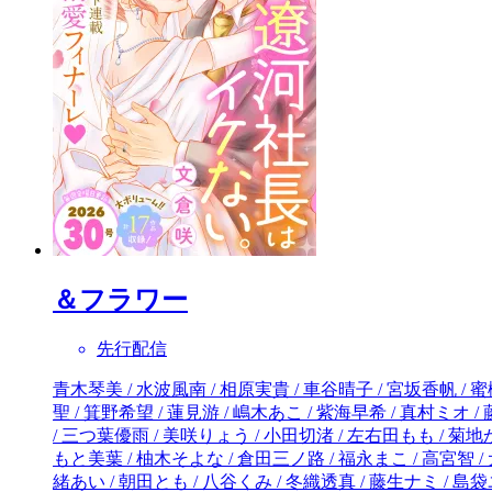
＆フラワー
先行配信
青木琴美 / 水波風南 / 相原実貴 / 車谷晴子 / 宮坂香帆 / 蜜樹みこ / 市川ショウ / 千葉コズエ / 河丸慎 / 坂元勲 / 小出真朱 / 清水まみ / 一堂ヒカル / 桜井美也 / 宇佐美真紀 / 花緒莉 / 藤中千聖 / 箕野希望 / 蓮見游 / 嶋木あこ / 紫海早希 / 真村ミオ / 藤間麗 / 湯町深 / 小泉蓮 / 桜田雛 / 杉しっぽ / 文倉咲 / 夜神