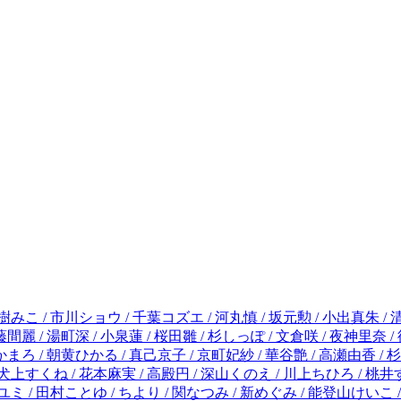
里奈 / 徳永さつき / 最富キョウスケ / 水谷愛 / 華夜 / 朱神宝 / 登田好美 / 三つ葉優雨 / 美咲りょう / 小田切渚 / 左右田もも / 菊地かまろ / 朝黄ひかる / 真己京子 / 京町妃紗 / 華谷艶 / 高瀬由香 / 杉山美和子 / 桃田紗世 / 月見パピコ / 紫よりい / 七尾美緒 / あやもと美葉 / 柚木そよな / 倉田三ノ路 / 福永まこ / 高宮智 / 犬上すくね / 花本麻実 / 高殿円 / 