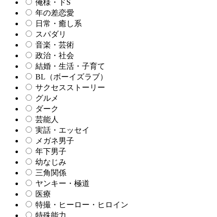
俺様・ドS
年の差恋愛
日常・癒し系
スパダリ
音楽・芸術
政治・社会
結婚・生活・子育て
BL（ボーイズラブ）
サクセスストーリー
グルメ
ダーク
芸能人
実話・エッセイ
メガネ男子
年下男子
幼なじみ
三角関係
ヤンキー・極道
医療
特撮・ヒーロー・ヒロイン
特殊能力