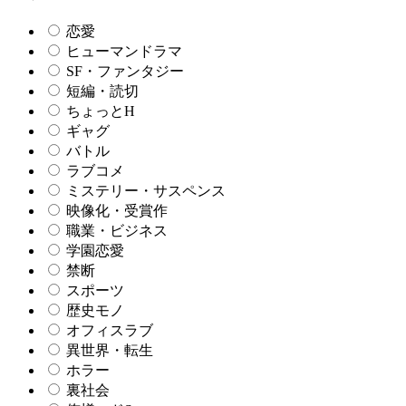
恋愛
ヒューマンドラマ
SF・ファンタジー
短編・読切
ちょっとH
ギャグ
バトル
ラブコメ
ミステリー・サスペンス
映像化・受賞作
職業・ビジネス
学園恋愛
禁断
スポーツ
歴史モノ
オフィスラブ
異世界・転生
ホラー
裏社会