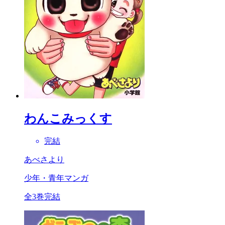
わんこみっくす
完結
あべさより
少年・青年マンガ
全3巻完結