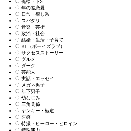
俺様・ドS
年の差恋愛
日常・癒し系
スパダリ
音楽・芸術
政治・社会
結婚・生活・子育て
BL（ボーイズラブ）
サクセスストーリー
グルメ
ダーク
芸能人
実話・エッセイ
メガネ男子
年下男子
幼なじみ
三角関係
ヤンキー・極道
医療
特撮・ヒーロー・ヒロイン
特殊能力