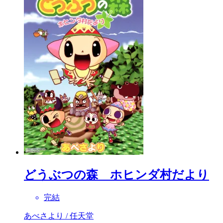
どうぶつの森 ホヒンダ村だより
完結
あべさより / 任天堂