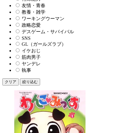
友情・青春
教養・雑学
ワーキングウーマン
政略恋愛
デスゲーム・サバイバル
SNS
GL（ガールズラブ）
イケおじ
筋肉男子
ヤンデレ
執事
クリア
絞り込む