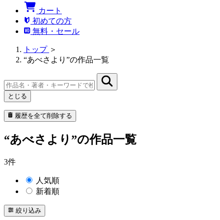
カート
初めての方
無料・セール
トップ
＞
“あべさより”の作品一覧
とじる
履歴を全て削除する
“あべさより”の作品一覧
3件
人気順
新着順
絞り込み