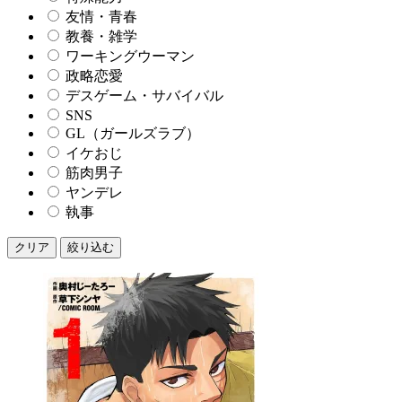
友情・青春
教養・雑学
ワーキングウーマン
政略恋愛
デスゲーム・サバイバル
SNS
GL（ガールズラブ）
イケおじ
筋肉男子
ヤンデレ
執事
クリア
絞り込む