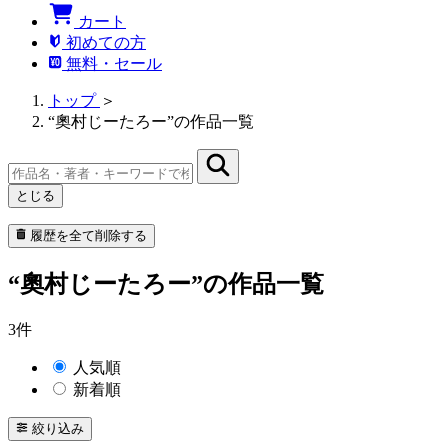
カート
初めての方
無料・セール
トップ
＞
“奧村じーたろー”の作品一覧
とじる
履歴を全て削除する
“奧村じーたろー”の作品一覧
3件
人気順
新着順
絞り込み