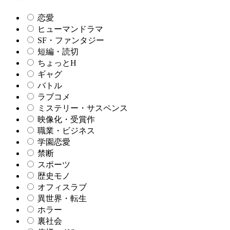
恋愛
ヒューマンドラマ
SF・ファンタジー
短編・読切
ちょっとH
ギャグ
バトル
ラブコメ
ミステリー・サスペンス
映像化・受賞作
職業・ビジネス
学園恋愛
禁断
スポーツ
歴史モノ
オフィスラブ
異世界・転生
ホラー
裏社会