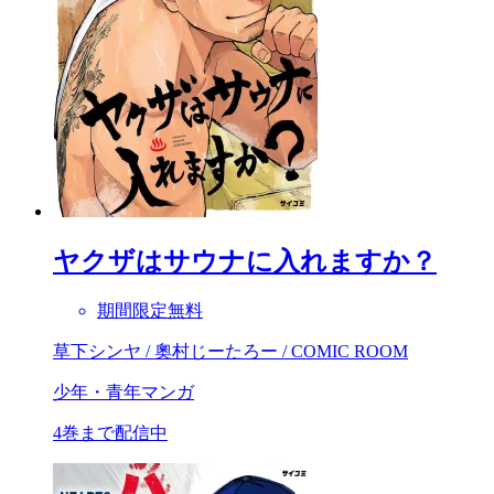
ヤクザはサウナに入れますか？
期間限定無料
草下シンヤ / 奧村じーたろー / COMIC ROOM
少年・青年マンガ
4巻まで配信中