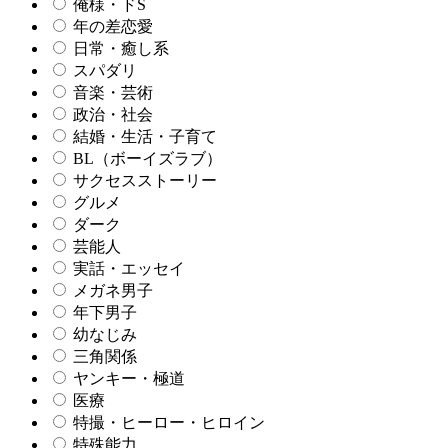
俺様・ドS
年の差恋愛
日常・癒し系
スパダリ
音楽・芸術
政治・社会
結婚・生活・子育て
BL（ボーイズラブ）
サクセスストーリー
グルメ
ダーク
芸能人
実話・エッセイ
メガネ男子
年下男子
幼なじみ
三角関係
ヤンキー・極道
医療
特撮・ヒーロー・ヒロイン
特殊能力