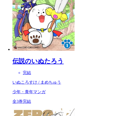
伝説のいぬたろう
完結
いぬころすけ / まめちゅう
少年・青年マンガ
全3巻完結