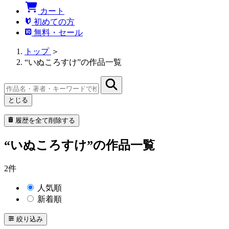
カート
初めての方
無料・セール
トップ
＞
“いぬころすけ”の作品一覧
とじる
履歴を全て削除する
“いぬころすけ”の作品一覧
2件
人気順
新着順
絞り込み