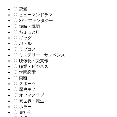
恋愛
ヒューマンドラマ
SF・ファンタジー
短編・読切
ちょっとH
ギャグ
バトル
ラブコメ
ミステリー・サスペンス
映像化・受賞作
職業・ビジネス
学園恋愛
禁断
スポーツ
歴史モノ
オフィスラブ
異世界・転生
ホラー
裏社会