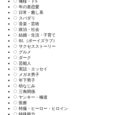
俺様・ドS
年の差恋愛
日常・癒し系
スパダリ
音楽・芸術
政治・社会
結婚・生活・子育て
BL（ボーイズラブ）
サクセスストーリー
グルメ
ダーク
芸能人
実話・エッセイ
メガネ男子
年下男子
幼なじみ
三角関係
ヤンキー・極道
医療
特撮・ヒーロー・ヒロイン
特殊能力