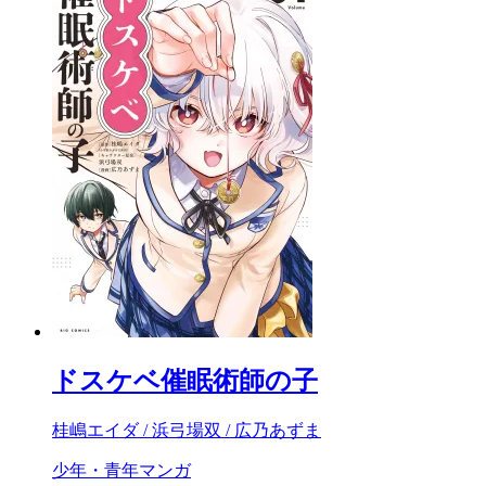
ドスケベ催眠術師の子
桂嶋エイダ / 浜弓場双 / 広乃あずま
少年・青年マンガ