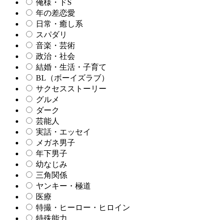
俺様・ドS
年の差恋愛
日常・癒し系
スパダリ
音楽・芸術
政治・社会
結婚・生活・子育て
BL（ボーイズラブ）
サクセスストーリー
グルメ
ダーク
芸能人
実話・エッセイ
メガネ男子
年下男子
幼なじみ
三角関係
ヤンキー・極道
医療
特撮・ヒーロー・ヒロイン
特殊能力