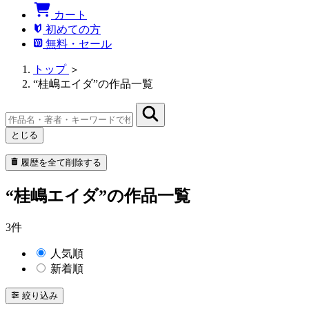
カート
初めての方
無料・セール
トップ
＞
“桂嶋エイダ”の作品一覧
とじる
履歴を全て削除する
“桂嶋エイダ”の作品一覧
3件
人気順
新着順
絞り込み