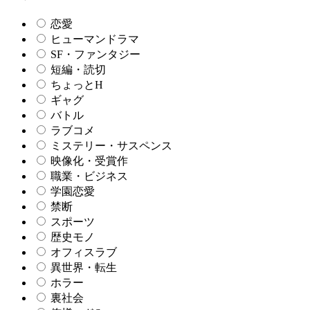
恋愛
ヒューマンドラマ
SF・ファンタジー
短編・読切
ちょっとH
ギャグ
バトル
ラブコメ
ミステリー・サスペンス
映像化・受賞作
職業・ビジネス
学園恋愛
禁断
スポーツ
歴史モノ
オフィスラブ
異世界・転生
ホラー
裏社会