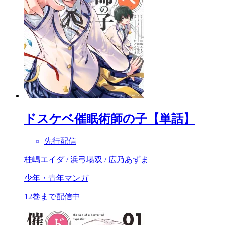
ドスケベ催眠術師の子【単話】
先行配信
桂嶋エイダ / 浜弓場双 / 広乃あずま
少年・青年マンガ
12巻まで配信中