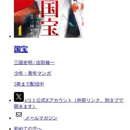
国宝
三国史明 / 吉田修一
少年・青年マンガ
5巻まで配信中
eコミ公式Xアカウント
（外部リンク、別タブで
開きます）
メールマガジン
初めての方へ