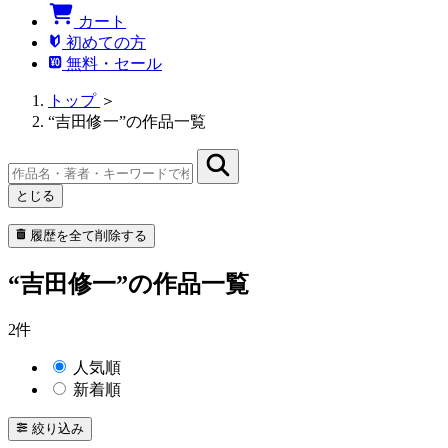
カート
初めての方
無料・セール
トップ
＞
“吉田修一”の作品一覧
とじる
履歴を全て削除する
“吉田修一”の作品一覧
2件
人気順
新着順
絞り込み