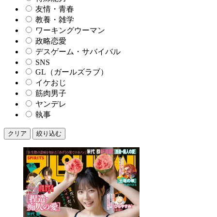
友情・青春
教養・雑学
ワーキングウーマン
政略恋愛
デスゲーム・サバイバル
SNS
GL（ガールズラブ）
イケおじ
筋肉男子
ヤンデレ
執事
クリア
絞り込む