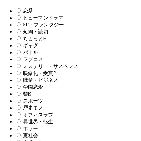
恋愛
ヒューマンドラマ
SF・ファンタジー
短編・読切
ちょっとH
ギャグ
バトル
ラブコメ
ミステリー・サスペンス
映像化・受賞作
職業・ビジネス
学園恋愛
禁断
スポーツ
歴史モノ
オフィスラブ
異世界・転生
ホラー
裏社会