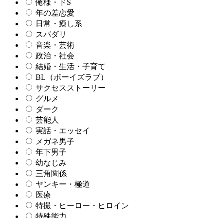
俺様・ドS
年の差恋愛
日常・癒し系
スパダリ
音楽・芸術
政治・社会
結婚・生活・子育て
BL（ボーイズラブ）
サクセスストーリー
グルメ
ダーク
芸能人
実話・エッセイ
メガネ男子
年下男子
幼なじみ
三角関係
ヤンキー・極道
医療
特撮・ヒーロー・ヒロイン
特殊能力