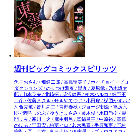
週刊ビッグコミックスピリッツ
魚戸おさむ / 畑健二郎 / 高橋留美子 / ホイチョイ・プロダクションズ / のりつけ雅春 / 黒丸 / 夏原武 / 乃木坂太郎 / 山本英夫 / 北崎拓 / 花沢健吾 / 柏木ハルコ / 細野不二彦 / 佐藤まさき / せきやてつじ / 小田扉 / 楳図かずお / 河合克敏 / 皆川亮二 / 青野春秋 / ジョージ朝倉 / 篠房六郎 / 猪熊しのぶ / ゆうきまさみ / 藤木俊 / 水口尚樹 / 柴門ふみ / 寒川一之 / 麻生羽呂 / 真鍋昌平 / 中原裕 / 高橋のぼる / 野田宏 / 柏葉ヒロ / 若木民喜 / 手原和憲 / 野村宗弘 / 原 克玄 / 真造圭伍 / 伊藤潤二 / ゴトウユキコ / 浅野いにお / 西炯子 / 片山ユキヲ / 東村アキコ / 藤井五成 / 吉本浩二 / ちはる / 高田サンコ / 長尾謙一郎 / こざき亜衣 / 三田紀房 / クリスタルな洋介 / 吉田戦車 / とよ田みのる / 福田幸江 / ねむようこ / 石ノ森章太郎 / 和田竜 / 早坂ガブ / さだやす / 深見真 / 石原まこちん / 緒里たばさ / 高橋しん / 沖田×華 / 藤堂裕 / 秀良子 / 富野由悠季 / 矢立肇 / 吉田史朗 / 武富健治 / 高尾じんぐ / 望月ミネタロウ / カレー沢薫 / 吉城モカ / 川島良彰(コーヒーハンター) / おかざき真里 / 丹羽庭 / 阿部潤 / 宮崎克 / 岩明均 / ムラタコウジ / 小田原ドラゴン / 眉月じゅん / 福本