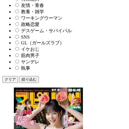
友情・青春
教養・雑学
ワーキングウーマン
政略恋愛
デスゲーム・サバイバル
SNS
GL（ガールズラブ）
イケおじ
筋肉男子
ヤンデレ
執事
クリア
絞り込む