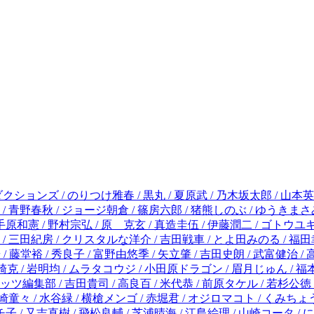
柴門ふみ / 寒川一之 / 麻生羽呂 / 真鍋昌平 / 中原裕 / 高橋のぼる / 野田宏 / 柏葉ヒロ / 若木民喜 / 手原和憲 / 野村宗弘 / 原 克玄 / 真造圭伍 / 伊藤潤二 / ゴトウユキコ / 浅野いにお / 西炯子 / 片山ユキヲ / 東村アキコ / 藤井五成 / 吉本浩二 / ちはる / 高田サンコ / 長尾謙一郎 / こざき亜衣 / 三田紀房 / クリスタルな洋介 / 吉田戦車 / とよ田みのる / 福田幸江 / ねむようこ