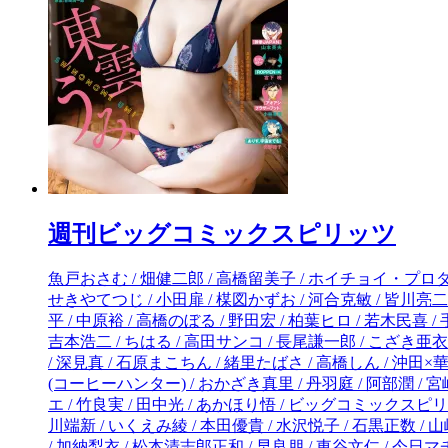
週刊ビッグコミックスピリッツ
魚戸おさむ / 畑健二郎 / 高橋留美子 / ホイチョイ・プロダクションズ / のりつけ雅春 / 黒丸 / 夏原武 / 乃木坂太郎 / 山本英夫 / 北崎拓 / 花沢健吾 / 柏木ハルコ / 細野不二彦 / 佐藤まさき / せきやてつじ / 小田扉 / 楳図かずお / 河合克敏 / 皆川亮二 / 青野春秋 / ジョージ朝倉 / 篠房六郎 / 猪熊しのぶ / ゆうきまさみ / 藤木俊 / 水口尚樹 / 