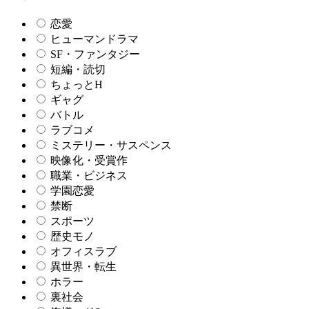
恋愛
ヒューマンドラマ
SF・ファンタジー
短編・読切
ちょっとH
ギャグ
バトル
ラブコメ
ミステリー・サスペンス
映像化・受賞作
職業・ビジネス
学園恋愛
禁断
スポーツ
歴史モノ
オフィスラブ
異世界・転生
ホラー
裏社会