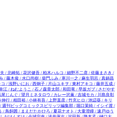
 / 石ノ森章太郎 / 和田竜 / 早坂ガブ / さだやす / 深見真 / 石原まこちん / 緒里たばさ / 高橋しん / 沖田×華 / 藤堂裕 / 秀良子 / 富野由悠季 / 矢立肇 / 吉田史朗 / 武富健治 / 高尾じんぐ / 望月ミネタロウ / カレー沢薫 / 吉城モカ / 川島良彰(コーヒーハンター) / おかざき真里 / 丹羽庭 / 阿部潤 / 宮崎克 / 岩明均 / ムラタコウジ / 小田原ドラゴン / 眉月じゅん / 福本