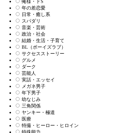
俺様・ドS
年の差恋愛
日常・癒し系
スパダリ
音楽・芸術
政治・社会
結婚・生活・子育て
BL（ボーイズラブ）
サクセスストーリー
グルメ
ダーク
芸能人
実話・エッセイ
メガネ男子
年下男子
幼なじみ
三角関係
ヤンキー・極道
医療
特撮・ヒーロー・ヒロイン
特殊能力