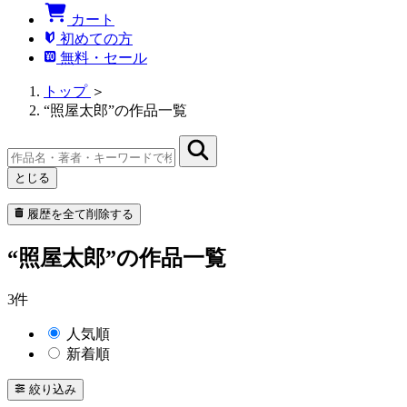
カート
初めての方
無料・セール
トップ
＞
“照屋太郎”の作品一覧
とじる
履歴を全て削除する
“照屋太郎”の作品一覧
3件
人気順
新着順
絞り込み