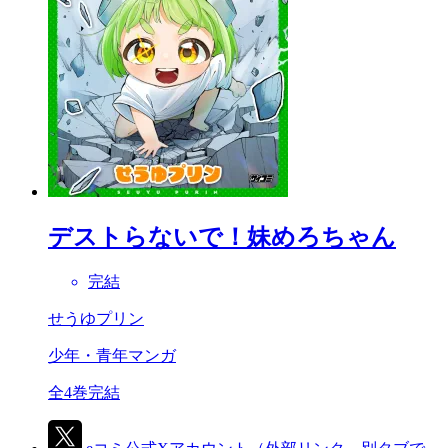
デストらないで！妹めろちゃん
完結
せうゆプリン
少年・青年マンガ
全4巻完結