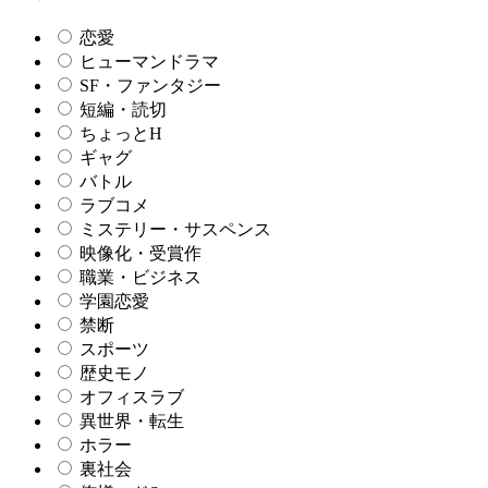
恋愛
ヒューマンドラマ
SF・ファンタジー
短編・読切
ちょっとH
ギャグ
バトル
ラブコメ
ミステリー・サスペンス
映像化・受賞作
職業・ビジネス
学園恋愛
禁断
スポーツ
歴史モノ
オフィスラブ
異世界・転生
ホラー
裏社会