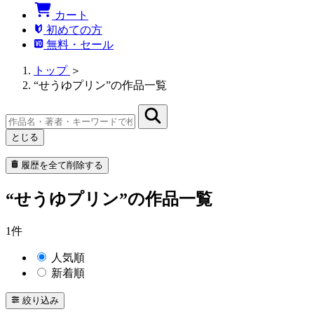
カート
初めての方
無料・セール
トップ
＞
“せうゆプリン”の作品一覧
とじる
履歴を全て削除する
“せうゆプリン”の作品一覧
1件
人気順
新着順
絞り込み