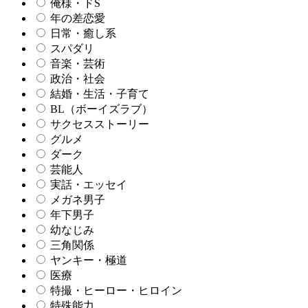
俺様・ドS
年の差恋愛
日常・癒し系
スパダリ
音楽・芸術
政治・社会
結婚・生活・子育て
BL（ボーイズラブ）
サクセスストーリー
グルメ
ダーク
芸能人
実話・エッセイ
メガネ男子
年下男子
幼なじみ
三角関係
ヤンキー・極道
医療
特撮・ヒーロー・ヒロイン
特殊能力