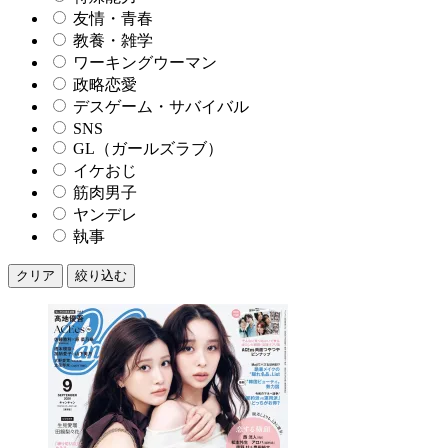
友情・青春
教養・雑学
ワーキングウーマン
政略恋愛
デスゲーム・サバイバル
SNS
GL（ガールズラブ）
イケおじ
筋肉男子
ヤンデレ
執事
クリア
絞り込む