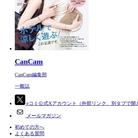
CanCam
CanCam編集部
一般誌
eコミ公式Xアカウント
（外部リンク、別タブで開
メールマガジン
初めての方へ
よくある質問