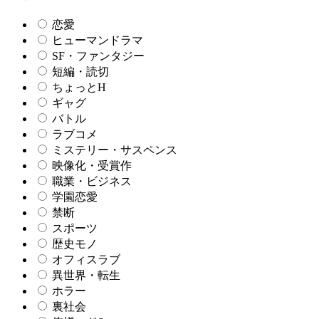
恋愛
ヒューマンドラマ
SF・ファンタジー
短編・読切
ちょっとH
ギャグ
バトル
ラブコメ
ミステリー・サスペンス
映像化・受賞作
職業・ビジネス
学園恋愛
禁断
スポーツ
歴史モノ
オフィスラブ
異世界・転生
ホラー
裏社会