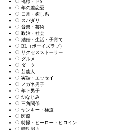
俺様・ドS
年の差恋愛
日常・癒し系
スパダリ
音楽・芸術
政治・社会
結婚・生活・子育て
BL（ボーイズラブ）
サクセスストーリー
グルメ
ダーク
芸能人
実話・エッセイ
メガネ男子
年下男子
幼なじみ
三角関係
ヤンキー・極道
医療
特撮・ヒーロー・ヒロイン
特殊能力