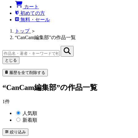
カート
初めての方
無料・セール
トップ
＞
“CanCam編集部”の作品一覧
とじる
履歴を全て削除する
“CanCam編集部”の作品一覧
1件
人気順
新着順
絞り込み