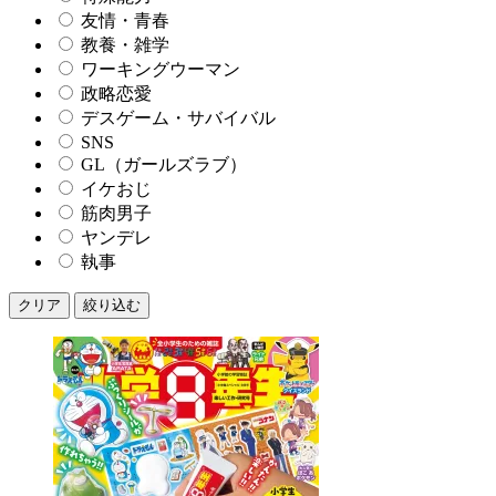
友情・青春
教養・雑学
ワーキングウーマン
政略恋愛
デスゲーム・サバイバル
SNS
GL（ガールズラブ）
イケおじ
筋肉男子
ヤンデレ
執事
クリア
絞り込む