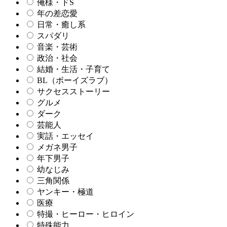
俺様・ドS
年の差恋愛
日常・癒し系
スパダリ
音楽・芸術
政治・社会
結婚・生活・子育て
BL（ボーイズラブ）
サクセスストーリー
グルメ
ダーク
芸能人
実話・エッセイ
メガネ男子
年下男子
幼なじみ
三角関係
ヤンキー・極道
医療
特撮・ヒーロー・ヒロイン
特殊能力