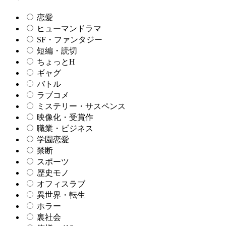
恋愛
ヒューマンドラマ
SF・ファンタジー
短編・読切
ちょっとH
ギャグ
バトル
ラブコメ
ミステリー・サスペンス
映像化・受賞作
職業・ビジネス
学園恋愛
禁断
スポーツ
歴史モノ
オフィスラブ
異世界・転生
ホラー
裏社会