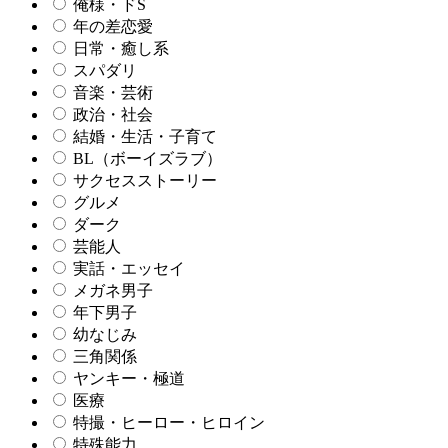
俺様・ドS
年の差恋愛
日常・癒し系
スパダリ
音楽・芸術
政治・社会
結婚・生活・子育て
BL（ボーイズラブ）
サクセスストーリー
グルメ
ダーク
芸能人
実話・エッセイ
メガネ男子
年下男子
幼なじみ
三角関係
ヤンキー・極道
医療
特撮・ヒーロー・ヒロイン
特殊能力