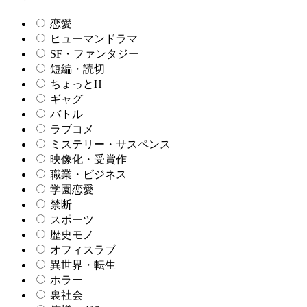
恋愛
ヒューマンドラマ
SF・ファンタジー
短編・読切
ちょっとH
ギャグ
バトル
ラブコメ
ミステリー・サスペンス
映像化・受賞作
職業・ビジネス
学園恋愛
禁断
スポーツ
歴史モノ
オフィスラブ
異世界・転生
ホラー
裏社会