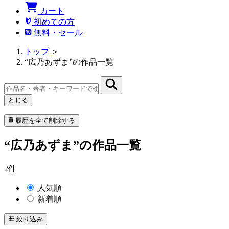
カート
初めての方
無料・セール
トップ
＞
“広乃あずま”の作品一覧
とじる
履歴を全て削除する
“広乃あずま”の作品一覧
2件
人気順
新着順
絞り込み