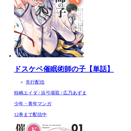
ドスケベ催眠術師の子【単話】
先行配信
桂嶋エイダ / 浜弓場双 / 広乃あずま
少年・青年マンガ
12巻まで配信中