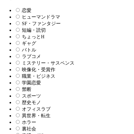
恋愛
ヒューマンドラマ
SF・ファンタジー
短編・読切
ちょっとH
ギャグ
バトル
ラブコメ
ミステリー・サスペンス
映像化・受賞作
職業・ビジネス
学園恋愛
禁断
スポーツ
歴史モノ
オフィスラブ
異世界・転生
ホラー
裏社会