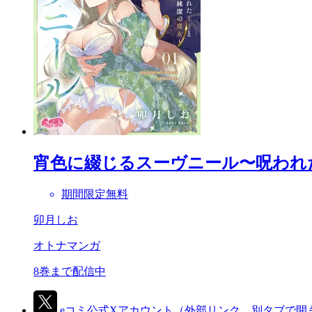
宵色に綴じるスーヴニール〜呪われ
期間限定無料
卯月しお
オトナマンガ
8巻まで配信中
eコミ公式Xアカウント
（外部リンク、別タブで開