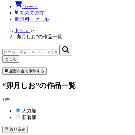
カート
初めての方
無料・セール
トップ
＞
“卯月しお”の作品一覧
とじる
履歴を全て削除する
“卯月しお”の作品一覧
1件
人気順
新着順
絞り込み