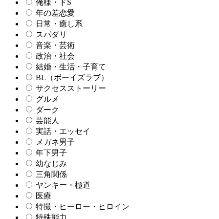
俺様・ドS
年の差恋愛
日常・癒し系
スパダリ
音楽・芸術
政治・社会
結婚・生活・子育て
BL（ボーイズラブ）
サクセスストーリー
グルメ
ダーク
芸能人
実話・エッセイ
メガネ男子
年下男子
幼なじみ
三角関係
ヤンキー・極道
医療
特撮・ヒーロー・ヒロイン
特殊能力