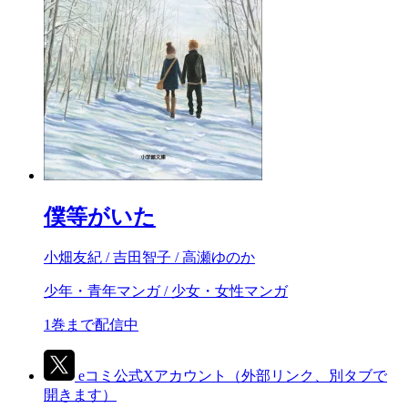
僕等がいた
小畑友紀 / 吉田智子 / 高瀬ゆのか
少年・青年マンガ / 少女・女性マンガ
1巻まで配信中
eコミ公式Xアカウント
（外部リンク、別タブで
開きます）