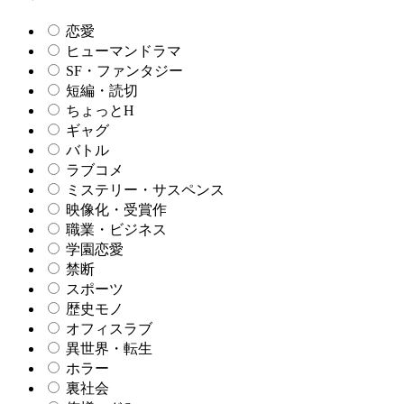
恋愛
ヒューマンドラマ
SF・ファンタジー
短編・読切
ちょっとH
ギャグ
バトル
ラブコメ
ミステリー・サスペンス
映像化・受賞作
職業・ビジネス
学園恋愛
禁断
スポーツ
歴史モノ
オフィスラブ
異世界・転生
ホラー
裏社会