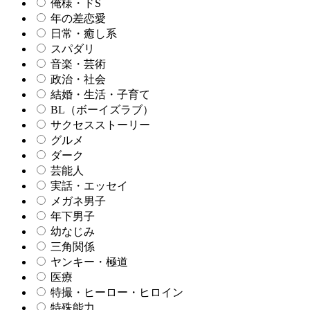
俺様・ドS
年の差恋愛
日常・癒し系
スパダリ
音楽・芸術
政治・社会
結婚・生活・子育て
BL（ボーイズラブ）
サクセスストーリー
グルメ
ダーク
芸能人
実話・エッセイ
メガネ男子
年下男子
幼なじみ
三角関係
ヤンキー・極道
医療
特撮・ヒーロー・ヒロイン
特殊能力