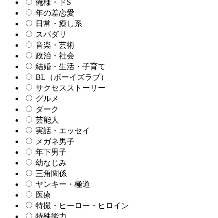
俺様・ドS
年の差恋愛
日常・癒し系
スパダリ
音楽・芸術
政治・社会
結婚・生活・子育て
BL（ボーイズラブ）
サクセスストーリー
グルメ
ダーク
芸能人
実話・エッセイ
メガネ男子
年下男子
幼なじみ
三角関係
ヤンキー・極道
医療
特撮・ヒーロー・ヒロイン
特殊能力