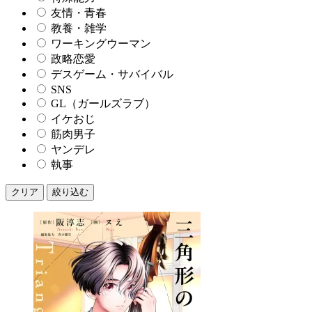
友情・青春
教養・雑学
ワーキングウーマン
政略恋愛
デスゲーム・サバイバル
SNS
GL（ガールズラブ）
イケおじ
筋肉男子
ヤンデレ
執事
クリア
絞り込む