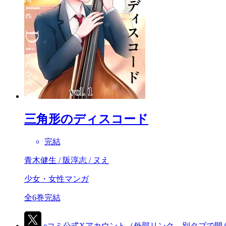
三角形のディスコード
完結
青木健生 / 阪淳志 / ヌえ
少女・女性マンガ
全6巻完結
eコミ公式Xアカウント
（外部リンク、別タブで開