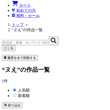
カート
初めての方
無料・セール
トップ
＞
“ヌえ”の作品一覧
とじる
履歴を全て削除する
“ヌえ”の作品一覧
1件
人気順
新着順
絞り込み