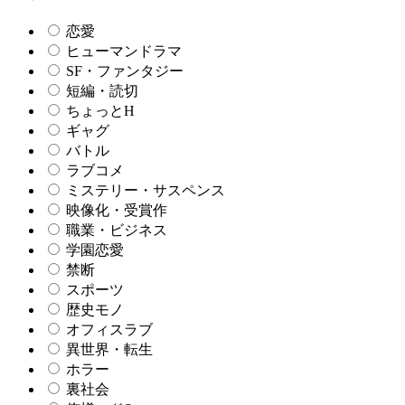
恋愛
ヒューマンドラマ
SF・ファンタジー
短編・読切
ちょっとH
ギャグ
バトル
ラブコメ
ミステリー・サスペンス
映像化・受賞作
職業・ビジネス
学園恋愛
禁断
スポーツ
歴史モノ
オフィスラブ
異世界・転生
ホラー
裏社会