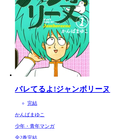
バレてるよ!ジャンボリーヌ
完結
かんばまゆこ
少年・青年マンガ
全2巻完結