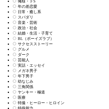
俺様・ドS
年の差恋愛
日常・癒し系
スパダリ
音楽・芸術
政治・社会
結婚・生活・子育て
BL（ボーイズラブ）
サクセスストーリー
グルメ
ダーク
芸能人
実話・エッセイ
メガネ男子
年下男子
幼なじみ
三角関係
ヤンキー・極道
医療
特撮・ヒーロー・ヒロイン
特殊能力