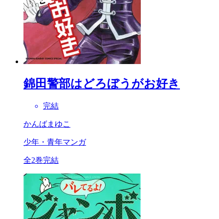
錦田警部はどろぼうがお好き
完結
かんばまゆこ
少年・青年マンガ
全2巻完結