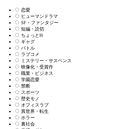
恋愛
ヒューマンドラマ
SF・ファンタジー
短編・読切
ちょっとH
ギャグ
バトル
ラブコメ
ミステリー・サスペンス
映像化・受賞作
職業・ビジネス
学園恋愛
禁断
スポーツ
歴史モノ
オフィスラブ
異世界・転生
ホラー
裏社会