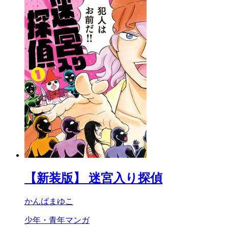
【新装版】 迷宮入り探偵
かんばまゆこ
少年・青年マンガ