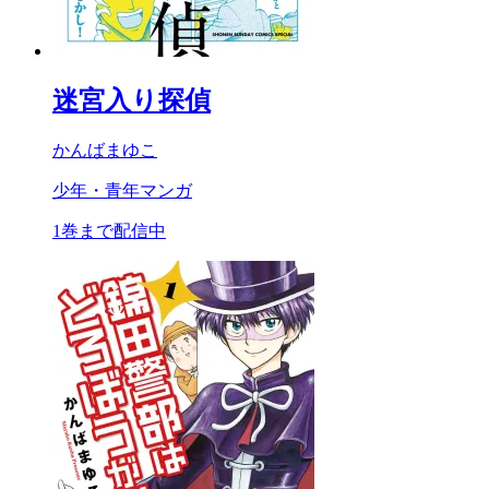
迷宮入り探偵
かんばまゆこ
少年・青年マンガ
1巻まで配信中