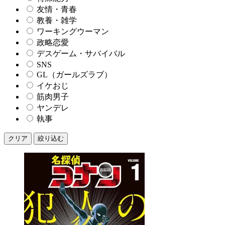
友情・青春
教養・雑学
ワーキングウーマン
政略恋愛
デスゲーム・サバイバル
SNS
GL（ガールズラブ）
イケおじ
筋肉男子
ヤンデレ
執事
クリア
絞り込む