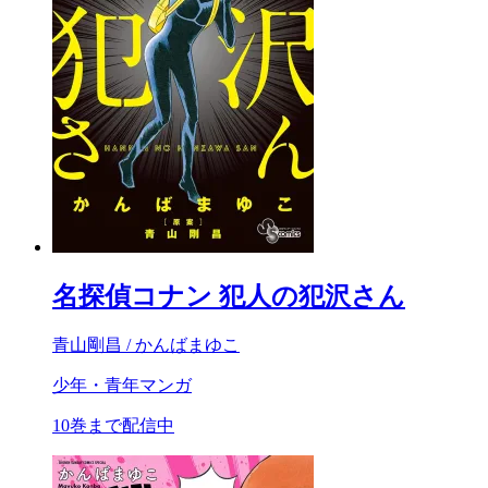
名探偵コナン 犯人の犯沢さん
青山剛昌 / かんばまゆこ
少年・青年マンガ
10巻まで配信中